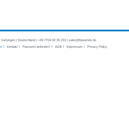
7 Geisingen | Deutschland | +49 7704-92 35 233 |
sales@blueendo.de
en
I
Kontakt
I
Passwort anfordern
I
AGB
I
Impressum
I
Privacy Policy